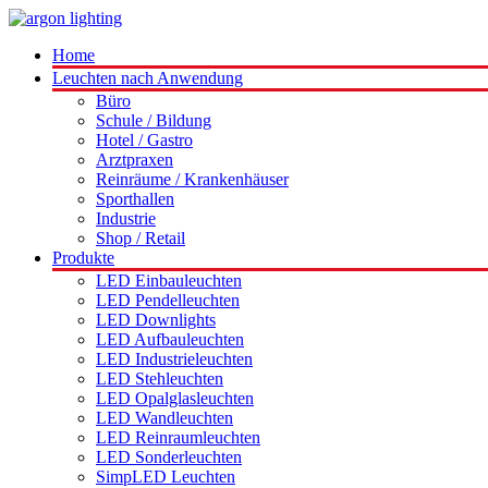
Home
Leuchten nach Anwendung
Büro
Schule / Bildung
Hotel / Gastro
Arztpraxen
Reinräume / Krankenhäuser
Sporthallen
Industrie
Shop / Retail
Produkte
LED Einbauleuchten
LED Pendelleuchten
LED Downlights
LED Aufbauleuchten
LED Industrieleuchten
LED Stehleuchten
LED Opalglasleuchten
LED Wandleuchten
LED Reinraumleuchten
LED Sonderleuchten
SimpLED Leuchten