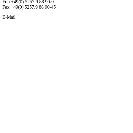
Fon +49(0) 5257.9 88 90-0
Fax +49(0) 5257.9 88 90-45
E-Mail
info@argon-lighting.de
Unsere LED Produkte
Pendelleuchten
Sonderleuchten
Einbauleuchten
Aufbauleuchten
Opalglasleuchten
Downlights
Industrieleuchten
Stehleuchten
SimpLED Leuchten
Zubehör
ALLGEMEIN
Der neue Katalog 2024/2025 ist da !
Econex Broschüre 2024
Expresspreisliste
Unternehmen
Sonderleuchten