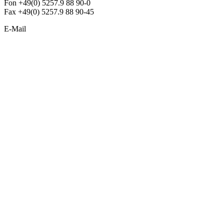
Fon +49(0) 5257.9 88 90-0
Fax +49(0) 5257.9 88 90-45
E-Mail
info@argon-lighting.de
Unsere LED Produkte
Pendelleuchten
Sonderleuchten
Einbauleuchten
Aufbauleuchten
Opalglasleuchten
Downlights
Industrieleuchten
Stehleuchten
SimpLED Leuchten
Zubehör
ALLGEMEIN
Der neue Katalog 2024/2025 ist da !
Econex Broschüre 2024
Expresspreisliste
Unternehmen
Sonderleuchten