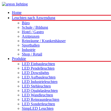
Home
Leuchten nach Anwendung
Büro
Schule / Bildung
Hotel / Gastro
Arztpraxen
Reinräume / Krankenhäuser
Sporthallen
Industrie
Shop / Retail
Produkte
LED Einbauleuchten
LED Pendelleuchten
LED Downlights
LED Aufbauleuchten
LED Industrieleuchten
LED Stehleuchten
LED Opalglasleuchten
LED Wandleuchten
LED Reinraumleuchten
LED Sonderleuchten
SimpLED Leuchten