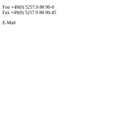
Fon +49(0) 5257.9 88 90-0
Fax +49(0) 5257.9 88 90-45
E-Mail
info@argon-lighting.de
Unsere LED Produkte
Pendelleuchten
Sonderleuchten
Einbauleuchten
Aufbauleuchten
Opalglasleuchten
Downlights
Industrieleuchten
Stehleuchten
SimpLED Leuchten
Zubehör
ALLGEMEIN
Der neue Katalog 2024/2025 ist da !
Econex Broschüre 2024
Expresspreisliste
Unternehmen