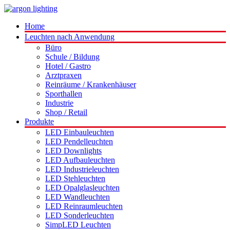
Home
Leuchten nach Anwendung
Büro
Schule / Bildung
Hotel / Gastro
Arztpraxen
Reinräume / Krankenhäuser
Sporthallen
Industrie
Shop / Retail
Produkte
LED Einbauleuchten
LED Pendelleuchten
LED Downlights
LED Aufbauleuchten
LED Industrieleuchten
LED Stehleuchten
LED Opalglasleuchten
LED Wandleuchten
LED Reinraumleuchten
LED Sonderleuchten
SimpLED Leuchten