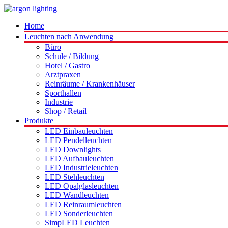
Home
Leuchten nach Anwendung
Büro
Schule / Bildung
Hotel / Gastro
Arztpraxen
Reinräume / Krankenhäuser
Sporthallen
Industrie
Shop / Retail
Produkte
LED Einbauleuchten
LED Pendelleuchten
LED Downlights
LED Aufbauleuchten
LED Industrieleuchten
LED Stehleuchten
LED Opalglasleuchten
LED Wandleuchten
LED Reinraumleuchten
LED Sonderleuchten
SimpLED Leuchten