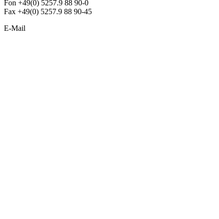
Fon +49(0) 5257.9 88 90-0
Fax +49(0) 5257.9 88 90-45
E-Mail
info@argon-lighting.de
Unsere LED Produkte
Pendelleuchten
Sonderleuchten
Einbauleuchten
Aufbauleuchten
Opalglasleuchten
Downlights
Industrieleuchten
Stehleuchten
SimpLED Leuchten
Zubehör
ALLGEMEIN
Der neue Katalog 2024/2025 ist da !
Econex Broschüre 2024
Expresspreisliste
Unternehmen
Sonderleuchten