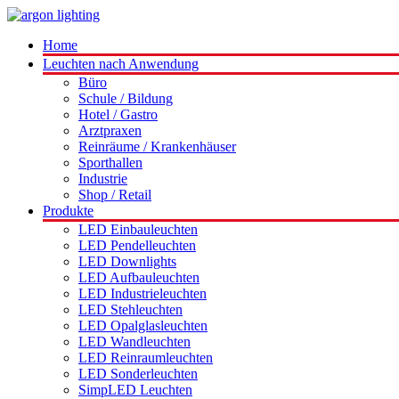
Home
Leuchten nach Anwendung
Büro
Schule / Bildung
Hotel / Gastro
Arztpraxen
Reinräume / Krankenhäuser
Sporthallen
Industrie
Shop / Retail
Produkte
LED Einbauleuchten
LED Pendelleuchten
LED Downlights
LED Aufbauleuchten
LED Industrieleuchten
LED Stehleuchten
LED Opalglasleuchten
LED Wandleuchten
LED Reinraumleuchten
LED Sonderleuchten
SimpLED Leuchten