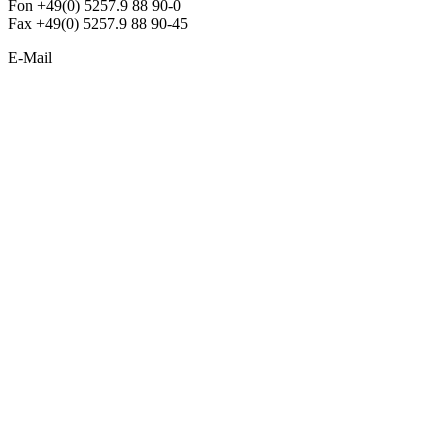
Fon +49(0) 5257.9 88 90-0
Fax +49(0) 5257.9 88 90-45
E-Mail
info@argon-lighting.de
Unsere LED Produkte
Pendelleuchten
Sonderleuchten
Einbauleuchten
Aufbauleuchten
Opalglasleuchten
Downlights
Industrieleuchten
Stehleuchten
SimpLED Leuchten
Zubehör
ALLGEMEIN
Der neue Katalog 2024/2025 ist da !
Econex Broschüre 2024
Expresspreisliste
Unternehmen
Sonderleuchten