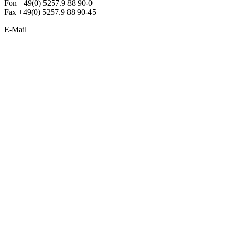
Fon +49(0) 5257.9 88 90-0
Fax +49(0) 5257.9 88 90-45
E-Mail
info@argon-lighting.de
Unsere LED Produkte
Pendelleuchten
Sonderleuchten
Einbauleuchten
Aufbauleuchten
Opalglasleuchten
Downlights
Industrieleuchten
Stehleuchten
SimpLED Leuchten
Zubehör
ALLGEMEIN
Der neue Katalog 2024/2025 ist da !
Econex Broschüre 2024
Expresspreisliste
Unternehmen
Sonderleuchten