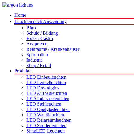
Home
Leuchten nach Anwendung
Büro
Schule / Bildung
Hotel / Gastro
Arztpraxen
Reinräume / Krankenhäuser
Sporthallen
Industrie
Shop / Retail
Produkte
LED Einbauleuchten
LED Pendelleuchten
LED Downlights
LED Aufbauleuchten
LED Industrieleuchten
LED Stehleuchten
LED Opalglasleuchten
LED Wandleuchten
LED Reinraumleuchten
LED Sonderleuchten
SimpLED Leuchten