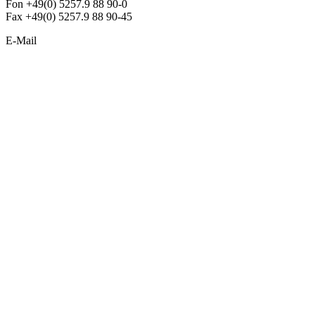
Fon +49(0) 5257.9 88 90-0
Fax +49(0) 5257.9 88 90-45
E-Mail
info@argon-lighting.de
Unsere LED Produkte
Pendelleuchten
Sonderleuchten
Einbauleuchten
Aufbauleuchten
Opalglasleuchten
Downlights
Industrieleuchten
Stehleuchten
SimpLED Leuchten
Zubehör
ALLGEMEIN
Der neue Katalog 2024/2025 ist da !
Econex Broschüre 2024
Expresspreisliste
Unternehmen
Sonderleuchten