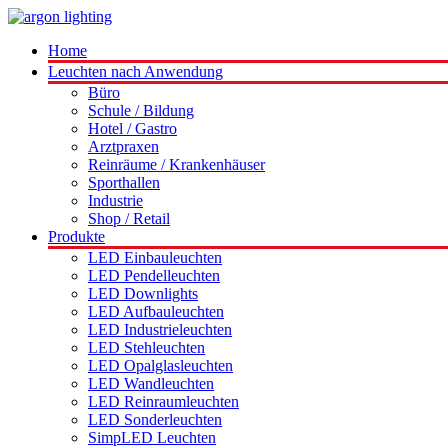
Home
Leuchten nach Anwendung
Büro
Schule / Bildung
Hotel / Gastro
Arztpraxen
Reinräume / Krankenhäuser
Sporthallen
Industrie
Shop / Retail
Produkte
LED Einbauleuchten
LED Pendelleuchten
LED Downlights
LED Aufbauleuchten
LED Industrieleuchten
LED Stehleuchten
LED Opalglasleuchten
LED Wandleuchten
LED Reinraumleuchten
LED Sonderleuchten
SimpLED Leuchten