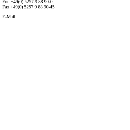
Fon +49(0) 5257.9 88 90-0
Fax +49(0) 5257.9 88 90-45
E-Mail
info@argon-lighting.de
Unsere LED Produkte
Pendelleuchten
Sonderleuchten
Einbauleuchten
Aufbauleuchten
Opalglasleuchten
Downlights
Industrieleuchten
Stehleuchten
SimpLED Leuchten
Zubehör
ALLGEMEIN
Der neue Katalog 2024/2025 ist da !
Econex Broschüre 2024
Expresspreisliste
Unternehmen
Sonderleuchten