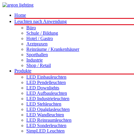
Home
Leuchten nach Anwendung
Büro
Schule / Bildung
Hotel / Gastro
Arztpraxen
Reinräume / Krankenhäuser
Sporthallen
Industrie
Shop / Retail
Produkte
LED Einbauleuchten
LED Pendelleuchten
LED Downlights
LED Aufbauleuchten
LED Industrieleuchten
LED Stehleuchten
LED Opalglasleuchten
LED Wandleuchten
LED Reinraumleuchten
LED Sonderleuchten
SimpLED Leuchten