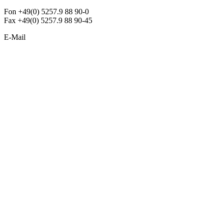
Fon +49(0) 5257.9 88 90-0
Fax +49(0) 5257.9 88 90-45
E-Mail
info@argon-lighting.de
Unsere LED Produkte
Pendelleuchten
Sonderleuchten
Einbauleuchten
Aufbauleuchten
Opalglasleuchten
Downlights
Industrieleuchten
Stehleuchten
SimpLED Leuchten
Zubehör
ALLGEMEIN
Der neue Katalog 2024/2025 ist da !
Econex Broschüre 2024
Expresspreisliste
Unternehmen