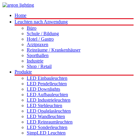
Home
Leuchten nach Anwendung
Büro
Schule / Bildung
Hotel / Gastro
Arztpraxen
Reinräume / Krankenhäuser
Sporthallen
Industrie
Shop / Retail
Produkte
LED Einbauleuchten
LED Pendelleuchten
LED Downlights
LED Aufbauleuchten
LED Industrieleuchten
LED Stehleuchten
LED Opalglasleuchten
LED Wandleuchten
LED Reinraumleuchten
LED Sonderleuchten
SimpLED Leuchten