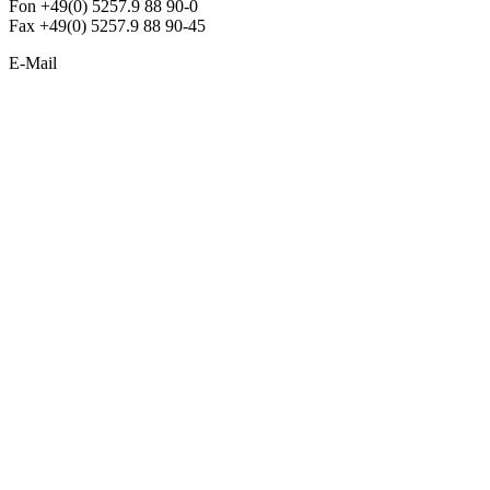
Fon +49(0) 5257.9 88 90-0
Fax +49(0) 5257.9 88 90-45
E-Mail
info@argon-lighting.de
Unsere LED Produkte
Pendelleuchten
Sonderleuchten
Einbauleuchten
Aufbauleuchten
Opalglasleuchten
Downlights
Industrieleuchten
Stehleuchten
SimpLED Leuchten
Zubehör
ALLGEMEIN
Der neue Katalog 2024/2025 ist da !
Econex Broschüre 2024
Expresspreisliste
Unternehmen
Sonderleuchten