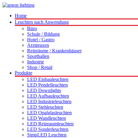
Home
Leuchten nach Anwendung
Büro
Schule / Bildung
Hotel / Gastro
Arztpraxen
Reinräume / Krankenhäuser
Sporthallen
Industrie
Shop / Retail
Produkte
LED Einbauleuchten
LED Pendelleuchten
LED Downlights
LED Aufbauleuchten
LED Industrieleuchten
LED Stehleuchten
LED Opalglasleuchten
LED Wandleuchten
LED Reinraumleuchten
LED Sonderleuchten
SimpLED Leuchten