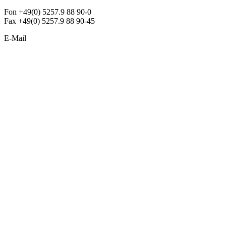
Fon +49(0) 5257.9 88 90-0
Fax +49(0) 5257.9 88 90-45
E-Mail
info@argon-lighting.de
Unsere LED Produkte
Pendelleuchten
Sonderleuchten
Einbauleuchten
Aufbauleuchten
Opalglasleuchten
Downlights
Industrieleuchten
Stehleuchten
SimpLED Leuchten
Zubehör
ALLGEMEIN
Der neue Katalog 2024/2025 ist da !
Econex Broschüre 2024
Expresspreisliste
Unternehmen