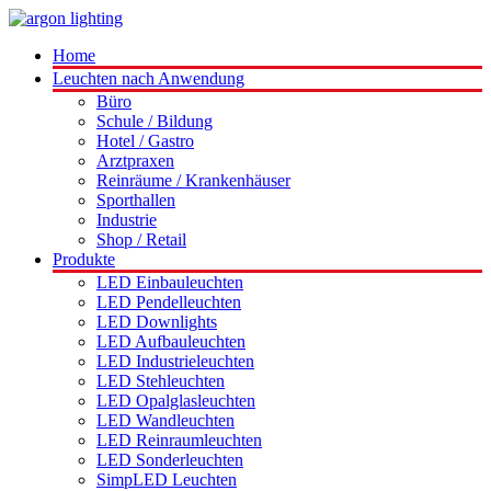
Home
Leuchten nach Anwendung
Büro
Schule / Bildung
Hotel / Gastro
Arztpraxen
Reinräume / Krankenhäuser
Sporthallen
Industrie
Shop / Retail
Produkte
LED Einbauleuchten
LED Pendelleuchten
LED Downlights
LED Aufbauleuchten
LED Industrieleuchten
LED Stehleuchten
LED Opalglasleuchten
LED Wandleuchten
LED Reinraumleuchten
LED Sonderleuchten
SimpLED Leuchten