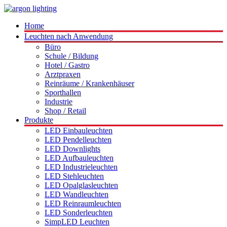
Home
Leuchten nach Anwendung
Büro
Schule / Bildung
Hotel / Gastro
Arztpraxen
Reinräume / Krankenhäuser
Sporthallen
Industrie
Shop / Retail
Produkte
LED Einbauleuchten
LED Pendelleuchten
LED Downlights
LED Aufbauleuchten
LED Industrieleuchten
LED Stehleuchten
LED Opalglasleuchten
LED Wandleuchten
LED Reinraumleuchten
LED Sonderleuchten
SimpLED Leuchten