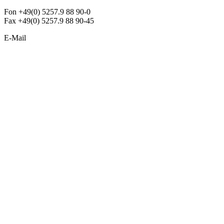
Fon +49(0) 5257.9 88 90-0
Fax +49(0) 5257.9 88 90-45
E-Mail
info@argon-lighting.de
Unsere LED Produkte
Pendelleuchten
Sonderleuchten
Einbauleuchten
Aufbauleuchten
Opalglasleuchten
Downlights
Industrieleuchten
Stehleuchten
SimpLED Leuchten
Zubehör
ALLGEMEIN
Der neue Katalog 2024/2025 ist da !
Econex Broschüre 2024
Expresspreisliste
Unternehmen