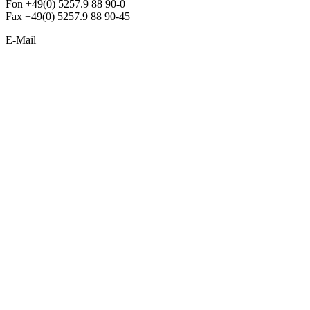
Fon +49(0) 5257.9 88 90-0
Fax +49(0) 5257.9 88 90-45
E-Mail
info@argon-lighting.de
Unsere LED Produkte
Pendelleuchten
Sonderleuchten
Einbauleuchten
Aufbauleuchten
Opalglasleuchten
Downlights
Industrieleuchten
Stehleuchten
SimpLED Leuchten
Zubehör
ALLGEMEIN
Der neue Katalog 2024/2025 ist da !
Econex Broschüre 2024
Expresspreisliste
Unternehmen
Sonderleuchten