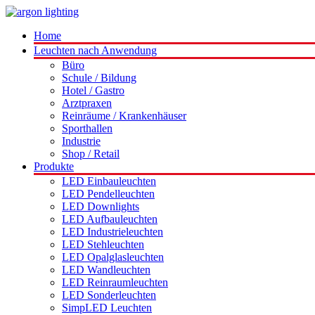
Home
Leuchten nach Anwendung
Büro
Schule / Bildung
Hotel / Gastro
Arztpraxen
Reinräume / Krankenhäuser
Sporthallen
Industrie
Shop / Retail
Produkte
LED Einbauleuchten
LED Pendelleuchten
LED Downlights
LED Aufbauleuchten
LED Industrieleuchten
LED Stehleuchten
LED Opalglasleuchten
LED Wandleuchten
LED Reinraumleuchten
LED Sonderleuchten
SimpLED Leuchten