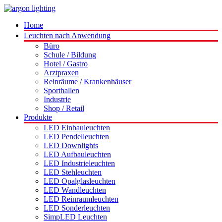
Home
Leuchten nach Anwendung
Büro
Schule / Bildung
Hotel / Gastro
Arztpraxen
Reinräume / Krankenhäuser
Sporthallen
Industrie
Shop / Retail
Produkte
LED Einbauleuchten
LED Pendelleuchten
LED Downlights
LED Aufbauleuchten
LED Industrieleuchten
LED Stehleuchten
LED Opalglasleuchten
LED Wandleuchten
LED Reinraumleuchten
LED Sonderleuchten
SimpLED Leuchten