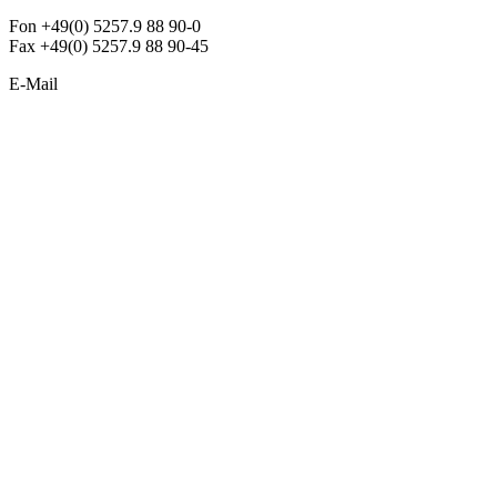
Fon +49(0) 5257.9 88 90-0
Fax +49(0) 5257.9 88 90-45
E-Mail
info@argon-lighting.de
Unsere LED Produkte
Pendelleuchten
Sonderleuchten
Einbauleuchten
Aufbauleuchten
Opalglasleuchten
Downlights
Industrieleuchten
Stehleuchten
SimpLED Leuchten
Zubehör
ALLGEMEIN
Der neue Katalog 2024/2025 ist da !
Econex Broschüre 2024
Expresspreisliste
Unternehmen