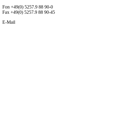
Fon +49(0) 5257.9 88 90-0
Fax +49(0) 5257.9 88 90-45
E-Mail
info@argon-lighting.de
Unsere LED Produkte
Pendelleuchten
Sonderleuchten
Einbauleuchten
Aufbauleuchten
Opalglasleuchten
Downlights
Industrieleuchten
Stehleuchten
SimpLED Leuchten
Zubehör
ALLGEMEIN
Der neue Katalog 2024/2025 ist da !
Econex Broschüre 2024
Expresspreisliste
Unternehmen