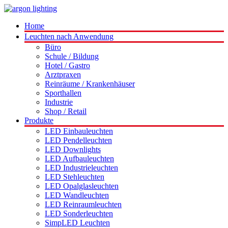
Home
Leuchten nach Anwendung
Büro
Schule / Bildung
Hotel / Gastro
Arztpraxen
Reinräume / Krankenhäuser
Sporthallen
Industrie
Shop / Retail
Produkte
LED Einbauleuchten
LED Pendelleuchten
LED Downlights
LED Aufbauleuchten
LED Industrieleuchten
LED Stehleuchten
LED Opalglasleuchten
LED Wandleuchten
LED Reinraumleuchten
LED Sonderleuchten
SimpLED Leuchten