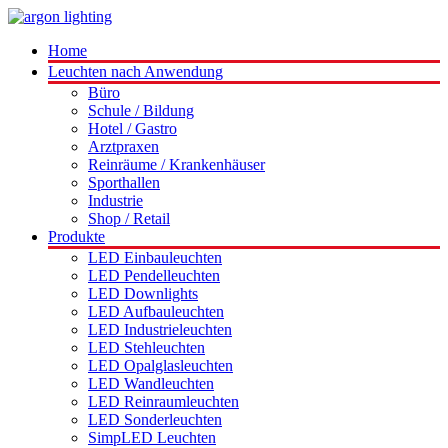
Home
Leuchten nach Anwendung
Büro
Schule / Bildung
Hotel / Gastro
Arztpraxen
Reinräume / Krankenhäuser
Sporthallen
Industrie
Shop / Retail
Produkte
LED Einbauleuchten
LED Pendelleuchten
LED Downlights
LED Aufbauleuchten
LED Industrieleuchten
LED Stehleuchten
LED Opalglasleuchten
LED Wandleuchten
LED Reinraumleuchten
LED Sonderleuchten
SimpLED Leuchten