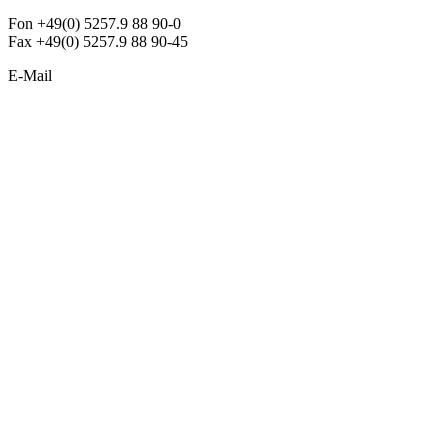
Fon +49(0) 5257.9 88 90-0
Fax +49(0) 5257.9 88 90-45
E-Mail
info@argon-lighting.de
Unsere LED Produkte
Pendelleuchten
Sonderleuchten
Einbauleuchten
Aufbauleuchten
Opalglasleuchten
Downlights
Industrieleuchten
Stehleuchten
SimpLED Leuchten
Zubehör
ALLGEMEIN
Der neue Katalog 2024/2025 ist da !
Econex Broschüre 2024
Expresspreisliste
Unternehmen