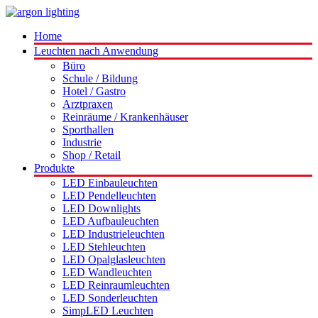
Home
Leuchten nach Anwendung
Büro
Schule / Bildung
Hotel / Gastro
Arztpraxen
Reinräume / Krankenhäuser
Sporthallen
Industrie
Shop / Retail
Produkte
LED Einbauleuchten
LED Pendelleuchten
LED Downlights
LED Aufbauleuchten
LED Industrieleuchten
LED Stehleuchten
LED Opalglasleuchten
LED Wandleuchten
LED Reinraumleuchten
LED Sonderleuchten
SimpLED Leuchten