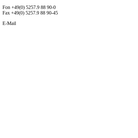
Fon +49(0) 5257.9 88 90-0
Fax +49(0) 5257.9 88 90-45
E-Mail
info@argon-lighting.de
Unsere LED Produkte
Pendelleuchten
Sonderleuchten
Einbauleuchten
Aufbauleuchten
Opalglasleuchten
Downlights
Industrieleuchten
Stehleuchten
SimpLED Leuchten
Zubehör
ALLGEMEIN
Der neue Katalog 2024/2025 ist da !
Econex Broschüre 2024
Expresspreisliste
Unternehmen