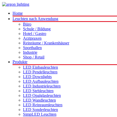
Home
Leuchten nach Anwendung
Büro
Schule / Bildung
Hotel / Gastro
Arztpraxen
Reinräume / Krankenhäuser
Sporthallen
Industrie
Shop / Retail
Produkte
LED Einbauleuchten
LED Pendelleuchten
LED Downlights
LED Aufbauleuchten
LED Industrieleuchten
LED Stehleuchten
LED Opalglasleuchten
LED Wandleuchten
LED Reinraumleuchten
LED Sonderleuchten
SimpLED Leuchten