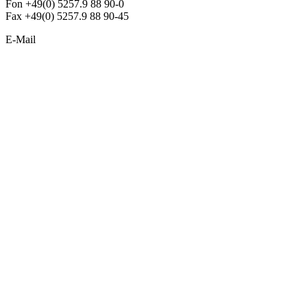
Fon +49(0) 5257.9 88 90-0
Fax +49(0) 5257.9 88 90-45
E-Mail
info@argon-lighting.de
Unsere LED Produkte
Pendelleuchten
Sonderleuchten
Einbauleuchten
Aufbauleuchten
Opalglasleuchten
Downlights
Industrieleuchten
Stehleuchten
SimpLED Leuchten
Zubehör
ALLGEMEIN
Der neue Katalog 2024/2025 ist da !
Econex Broschüre 2024
Expresspreisliste
Unternehmen
Sonderleuchten