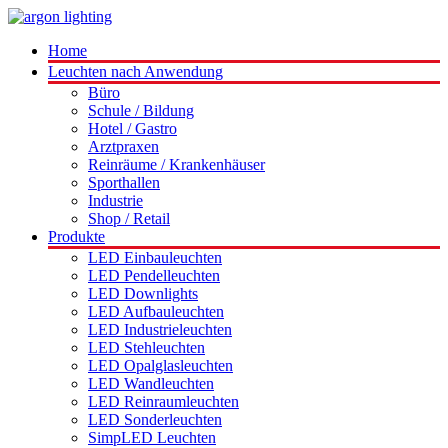
Home
Leuchten nach Anwendung
Büro
Schule / Bildung
Hotel / Gastro
Arztpraxen
Reinräume / Krankenhäuser
Sporthallen
Industrie
Shop / Retail
Produkte
LED Einbauleuchten
LED Pendelleuchten
LED Downlights
LED Aufbauleuchten
LED Industrieleuchten
LED Stehleuchten
LED Opalglasleuchten
LED Wandleuchten
LED Reinraumleuchten
LED Sonderleuchten
SimpLED Leuchten