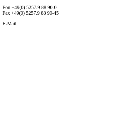
Fon +49(0) 5257.9 88 90-0
Fax +49(0) 5257.9 88 90-45
E-Mail
info@argon-lighting.de
Unsere LED Produkte
Pendelleuchten
Sonderleuchten
Einbauleuchten
Aufbauleuchten
Opalglasleuchten
Downlights
Industrieleuchten
Stehleuchten
SimpLED Leuchten
Zubehör
ALLGEMEIN
Der neue Katalog 2024/2025 ist da !
Econex Broschüre 2024
Expresspreisliste
Unternehmen