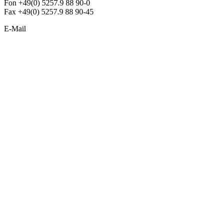
Fon +49(0) 5257.9 88 90-0
Fax +49(0) 5257.9 88 90-45
E-Mail
info@argon-lighting.de
Unsere LED Produkte
Pendelleuchten
Sonderleuchten
Einbauleuchten
Aufbauleuchten
Opalglasleuchten
Downlights
Industrieleuchten
Stehleuchten
SimpLED Leuchten
Zubehör
ALLGEMEIN
Der neue Katalog 2024/2025 ist da !
Econex Broschüre 2024
Expresspreisliste
Unternehmen
Sonderleuchten