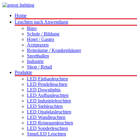
Home
Leuchten nach Anwendung
Büro
Schule / Bildung
Hotel / Gastro
Arztpraxen
Reinräume / Krankenhäuser
Sporthallen
Industrie
Shop / Retail
Produkte
LED Einbauleuchten
LED Pendelleuchten
LED Downlights
LED Aufbauleuchten
LED Industrieleuchten
LED Stehleuchten
LED Opalglasleuchten
LED Wandleuchten
LED Reinraumleuchten
LED Sonderleuchten
SimpLED Leuchten