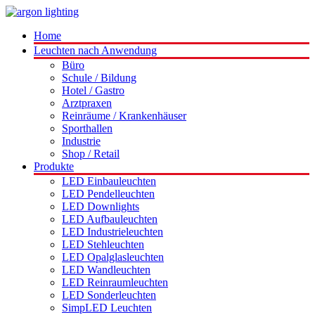
Home
Leuchten nach Anwendung
Büro
Schule / Bildung
Hotel / Gastro
Arztpraxen
Reinräume / Krankenhäuser
Sporthallen
Industrie
Shop / Retail
Produkte
LED Einbauleuchten
LED Pendelleuchten
LED Downlights
LED Aufbauleuchten
LED Industrieleuchten
LED Stehleuchten
LED Opalglasleuchten
LED Wandleuchten
LED Reinraumleuchten
LED Sonderleuchten
SimpLED Leuchten