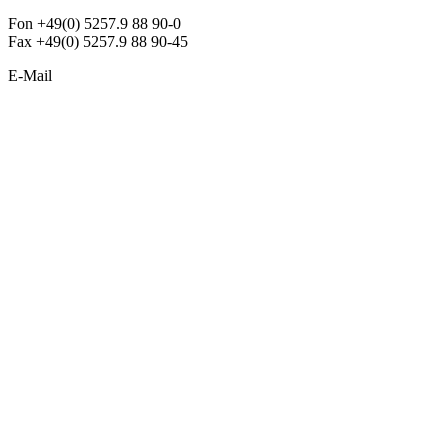
Fon +49(0) 5257.9 88 90-0
Fax +49(0) 5257.9 88 90-45
E-Mail
info@argon-lighting.de
Unsere LED Produkte
Pendelleuchten
Sonderleuchten
Einbauleuchten
Aufbauleuchten
Opalglasleuchten
Downlights
Industrieleuchten
Stehleuchten
SimpLED Leuchten
Zubehör
ALLGEMEIN
Der neue Katalog 2024/2025 ist da !
Econex Broschüre 2024
Expresspreisliste
Unternehmen