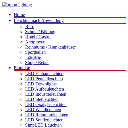
Home
Leuchten nach Anwendung
Büro
Schule / Bildung
Hotel / Gastro
Arztpraxen
Reinräume / Krankenhäuser
Sporthallen
Industrie
Shop / Retail
Produkte
LED Einbauleuchten
LED Pendelleuchten
LED Downlights
LED Aufbauleuchten
LED Industrieleuchten
LED Stehleuchten
LED Opalglasleuchten
LED Wandleuchten
LED Reinraumleuchten
LED Sonderleuchten
SimpLED Leuchten