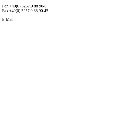
Fon +49(0) 5257.9 88 90-0
Fax +49(0) 5257.9 88 90-45
E-Mail
info@argon-lighting.de
Unsere LED Produkte
Pendelleuchten
Sonderleuchten
Einbauleuchten
Aufbauleuchten
Opalglasleuchten
Downlights
Industrieleuchten
Stehleuchten
SimpLED Leuchten
Zubehör
ALLGEMEIN
Der neue Katalog 2024/2025 ist da !
Econex Broschüre 2024
Expresspreisliste
Unternehmen