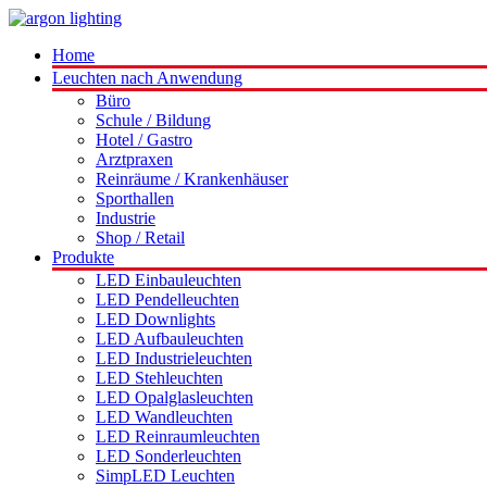
Home
Leuchten nach Anwendung
Büro
Schule / Bildung
Hotel / Gastro
Arztpraxen
Reinräume / Krankenhäuser
Sporthallen
Industrie
Shop / Retail
Produkte
LED Einbauleuchten
LED Pendelleuchten
LED Downlights
LED Aufbauleuchten
LED Industrieleuchten
LED Stehleuchten
LED Opalglasleuchten
LED Wandleuchten
LED Reinraumleuchten
LED Sonderleuchten
SimpLED Leuchten