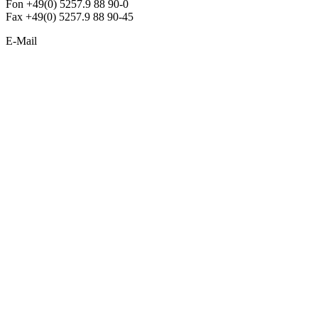
Fon +49(0) 5257.9 88 90-0
Fax +49(0) 5257.9 88 90-45
E-Mail
info@argon-lighting.de
Unsere LED Produkte
Pendelleuchten
Sonderleuchten
Einbauleuchten
Aufbauleuchten
Opalglasleuchten
Downlights
Industrieleuchten
Stehleuchten
SimpLED Leuchten
Zubehör
ALLGEMEIN
Der neue Katalog 2024/2025 ist da !
Econex Broschüre 2024
Expresspreisliste
Unternehmen
Sonderleuchten