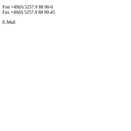
Fon +49(0) 5257.9 88 90-0
Fax +49(0) 5257.9 88 90-45
E-Mail
info@argon-lighting.de
Unsere LED Produkte
Pendelleuchten
Sonderleuchten
Einbauleuchten
Aufbauleuchten
Opalglasleuchten
Downlights
Industrieleuchten
Stehleuchten
SimpLED Leuchten
Zubehör
ALLGEMEIN
Der neue Katalog 2024/2025 ist da !
Econex Broschüre 2024
Expresspreisliste
Unternehmen