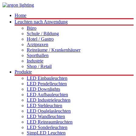
Home
Leuchten nach Anwendung
Büro
Schule / Bildung
Hotel / Gastro
Arztpraxen
Reinräume / Krankenhäuser
Sporthallen
Industrie
Shop / Retail
Produkte
LED Einbauleuchten
LED Pendelleuchten
LED Downlights
LED Aufbauleuchten
LED Industrieleuchten
LED Stehleuchten
LED Opalglasleuchten
LED Wandleuchten
LED Reinraumleuchten
LED Sonderleuchten
SimpLED Leuchten