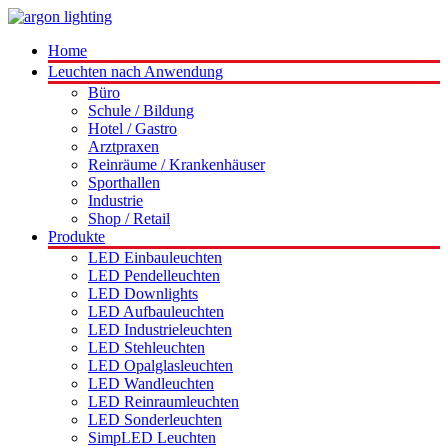
Home
Leuchten nach Anwendung
Büro
Schule / Bildung
Hotel / Gastro
Arztpraxen
Reinräume / Krankenhäuser
Sporthallen
Industrie
Shop / Retail
Produkte
LED Einbauleuchten
LED Pendelleuchten
LED Downlights
LED Aufbauleuchten
LED Industrieleuchten
LED Stehleuchten
LED Opalglasleuchten
LED Wandleuchten
LED Reinraumleuchten
LED Sonderleuchten
SimpLED Leuchten