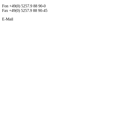
Fon +49(0) 5257.9 88 90-0
Fax +49(0) 5257.9 88 90-45
E-Mail
info@argon-lighting.de
Unsere LED Produkte
Pendelleuchten
Sonderleuchten
Einbauleuchten
Aufbauleuchten
Opalglasleuchten
Downlights
Industrieleuchten
Stehleuchten
SimpLED Leuchten
Zubehör
ALLGEMEIN
Der neue Katalog 2024/2025 ist da !
Econex Broschüre 2024
Expresspreisliste
Unternehmen