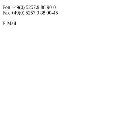
Fon +49(0) 5257.9 88 90-0
Fax +49(0) 5257.9 88 90-45
E-Mail
info@argon-lighting.de
Unsere LED Produkte
Pendelleuchten
Sonderleuchten
Einbauleuchten
Aufbauleuchten
Opalglasleuchten
Downlights
Industrieleuchten
Stehleuchten
SimpLED Leuchten
Zubehör
ALLGEMEIN
Der neue Katalog 2024/2025 ist da !
Econex Broschüre 2024
Expresspreisliste
Unternehmen