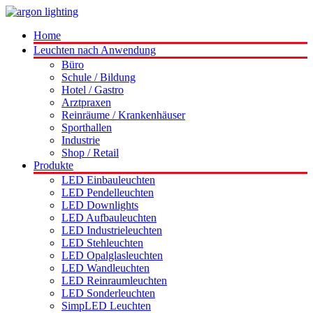
Home
Leuchten nach Anwendung
Büro
Schule / Bildung
Hotel / Gastro
Arztpraxen
Reinräume / Krankenhäuser
Sporthallen
Industrie
Shop / Retail
Produkte
LED Einbauleuchten
LED Pendelleuchten
LED Downlights
LED Aufbauleuchten
LED Industrieleuchten
LED Stehleuchten
LED Opalglasleuchten
LED Wandleuchten
LED Reinraumleuchten
LED Sonderleuchten
SimpLED Leuchten