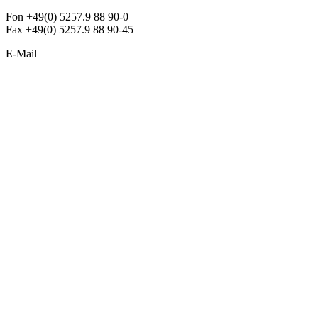
Fon +49(0) 5257.9 88 90-0
Fax +49(0) 5257.9 88 90-45
E-Mail
info@argon-lighting.de
Unsere LED Produkte
Pendelleuchten
Sonderleuchten
Einbauleuchten
Aufbauleuchten
Opalglasleuchten
Downlights
Industrieleuchten
Stehleuchten
SimpLED Leuchten
Zubehör
ALLGEMEIN
Der neue Katalog 2024/2025 ist da !
Econex Broschüre 2024
Expresspreisliste
Unternehmen