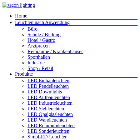
Home
Leuchten nach Anwendung
Büro
Schule / Bildung
Hotel / Gastro
Arztpraxen
Reinräume / Krankenhäuser
Sporthallen
Industrie
Shop / Retail
Produkte
LED Einbauleuchten
LED Pendelleuchten
LED Downlights
LED Aufbauleuchten
LED Industrieleuchten
LED Stehleuchten
LED Opalglasleuchten
LED Wandleuchten
LED Reinraumleuchten
LED Sonderleuchten
SimpLED Leuchten