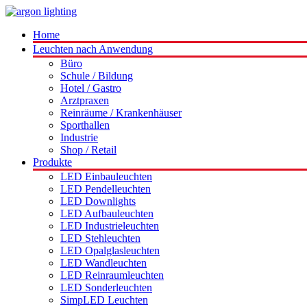
Home
Leuchten nach Anwendung
Büro
Schule / Bildung
Hotel / Gastro
Arztpraxen
Reinräume / Krankenhäuser
Sporthallen
Industrie
Shop / Retail
Produkte
LED Einbauleuchten
LED Pendelleuchten
LED Downlights
LED Aufbauleuchten
LED Industrieleuchten
LED Stehleuchten
LED Opalglasleuchten
LED Wandleuchten
LED Reinraumleuchten
LED Sonderleuchten
SimpLED Leuchten