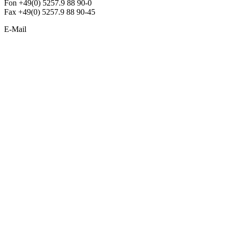
Fon +49(0) 5257.9 88 90-0
Fax +49(0) 5257.9 88 90-45
E-Mail
info@argon-lighting.de
Unsere LED Produkte
Pendelleuchten
Sonderleuchten
Einbauleuchten
Aufbauleuchten
Opalglasleuchten
Downlights
Industrieleuchten
Stehleuchten
SimpLED Leuchten
Zubehör
ALLGEMEIN
Der neue Katalog 2024/2025 ist da !
Econex Broschüre 2024
Expresspreisliste
Unternehmen
Sonderleuchten