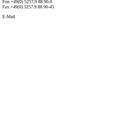
Fon +49(0) 5257.9 88 90-0
Fax +49(0) 5257.9 88 90-45
E-Mail
info@argon-lighting.de
Unsere LED Produkte
Pendelleuchten
Sonderleuchten
Einbauleuchten
Aufbauleuchten
Opalglasleuchten
Downlights
Industrieleuchten
Stehleuchten
SimpLED Leuchten
Zubehör
ALLGEMEIN
Der neue Katalog 2024/2025 ist da !
Econex Broschüre 2024
Expresspreisliste
Unternehmen
Sonderleuchten