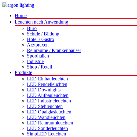
Home
Leuchten nach Anwendung
Büro
Schule / Bildung
Hotel / Gastro
Arztpraxen
Reinräume / Krankenhäuser
Sporthallen
Industrie
Shop / Retail
Produkte
LED Einbauleuchten
LED Pendelleuchten
LED Downlights
LED Aufbauleuchten
LED Industrieleuchten
LED Stehleuchten
LED Opalglasleuchten
LED Wandleuchten
LED Reinraumleuchten
LED Sonderleuchten
SimpLED Leuchten