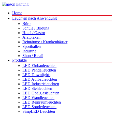
Home
Leuchten nach Anwendung
Büro
Schule / Bildung
Hotel / Gastro
Arztpraxen
Reinräume / Krankenhäuser
Sporthallen
Industrie
Shop / Retail
Produkte
LED Einbauleuchten
LED Pendelleuchten
LED Downlights
LED Aufbauleuchten
LED Industrieleuchten
LED Stehleuchten
LED Opalglasleuchten
LED Wandleuchten
LED Reinraumleuchten
LED Sonderleuchten
SimpLED Leuchten