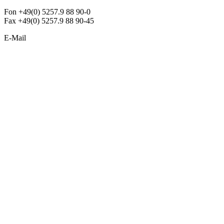
Fon +49(0) 5257.9 88 90-0
Fax +49(0) 5257.9 88 90-45
E-Mail
info@argon-lighting.de
Unsere LED Produkte
Pendelleuchten
Sonderleuchten
Einbauleuchten
Aufbauleuchten
Opalglasleuchten
Downlights
Industrieleuchten
Stehleuchten
SimpLED Leuchten
Zubehör
ALLGEMEIN
Der neue Katalog 2024/2025 ist da !
Econex Broschüre 2024
Expresspreisliste
Unternehmen