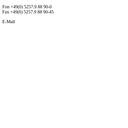
Fon +49(0) 5257.9 88 90-0
Fax +49(0) 5257.9 88 90-45
E-Mail
info@argon-lighting.de
Unsere LED Produkte
Pendelleuchten
Sonderleuchten
Einbauleuchten
Aufbauleuchten
Opalglasleuchten
Downlights
Industrieleuchten
Stehleuchten
SimpLED Leuchten
Zubehör
ALLGEMEIN
Der neue Katalog 2024/2025 ist da !
Econex Broschüre 2024
Expresspreisliste
Unternehmen