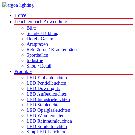
Home
Leuchten nach Anwendung
Büro
Schule / Bildung
Hotel / Gastro
Arztpraxen
Reinräume / Krankenhäuser
Sporthallen
Industrie
Shop / Retail
Produkte
LED Einbauleuchten
LED Pendelleuchten
LED Downlights
LED Aufbauleuchten
LED Industrieleuchten
LED Stehleuchten
LED Opalglasleuchten
LED Wandleuchten
LED Reinraumleuchten
LED Sonderleuchten
SimpLED Leuchten