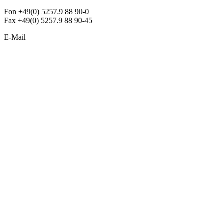
Fon +49(0) 5257.9 88 90-0
Fax +49(0) 5257.9 88 90-45
E-Mail
info@argon-lighting.de
Unsere LED Produkte
Pendelleuchten
Sonderleuchten
Einbauleuchten
Aufbauleuchten
Opalglasleuchten
Downlights
Industrieleuchten
Stehleuchten
SimpLED Leuchten
Zubehör
ALLGEMEIN
Der neue Katalog 2024/2025 ist da !
Econex Broschüre 2024
Expresspreisliste
Unternehmen