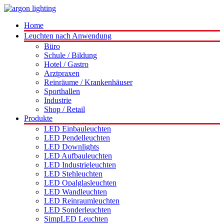
Home
Leuchten nach Anwendung
Büro
Schule / Bildung
Hotel / Gastro
Arztpraxen
Reinräume / Krankenhäuser
Sporthallen
Industrie
Shop / Retail
Produkte
LED Einbauleuchten
LED Pendelleuchten
LED Downlights
LED Aufbauleuchten
LED Industrieleuchten
LED Stehleuchten
LED Opalglasleuchten
LED Wandleuchten
LED Reinraumleuchten
LED Sonderleuchten
SimpLED Leuchten