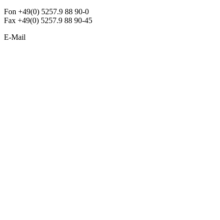
Fon +49(0) 5257.9 88 90-0
Fax +49(0) 5257.9 88 90-45
E-Mail
info@argon-lighting.de
Unsere LED Produkte
Pendelleuchten
Sonderleuchten
Einbauleuchten
Aufbauleuchten
Opalglasleuchten
Downlights
Industrieleuchten
Stehleuchten
SimpLED Leuchten
Zubehör
ALLGEMEIN
Der neue Katalog 2024/2025 ist da !
Econex Broschüre 2024
Expresspreisliste
Unternehmen