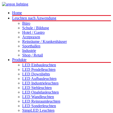
Home
Leuchten nach Anwendung
Büro
Schule / Bildung
Hotel / Gastro
Arztpraxen
Reinräume / Krankenhäuser
Sporthallen
Industrie
Shop / Retail
Produkte
LED Einbauleuchten
LED Pendelleuchten
LED Downlights
LED Aufbauleuchten
LED Industrieleuchten
LED Stehleuchten
LED Opalglasleuchten
LED Wandleuchten
LED Reinraumleuchten
LED Sonderleuchten
SimpLED Leuchten