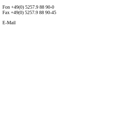
Fon +49(0) 5257.9 88 90-0
Fax +49(0) 5257.9 88 90-45
E-Mail
info@argon-lighting.de
Unsere LED Produkte
Pendelleuchten
Sonderleuchten
Einbauleuchten
Aufbauleuchten
Opalglasleuchten
Downlights
Industrieleuchten
Stehleuchten
SimpLED Leuchten
Zubehör
ALLGEMEIN
Der neue Katalog 2024/2025 ist da !
Econex Broschüre 2024
Expresspreisliste
Unternehmen