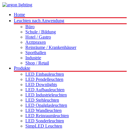
Home
Leuchten nach Anwendung
Büro
Schule / Bildung
Hotel / Gastro
Arztpraxen
Reinräume / Krankenhäuser
Sporthallen
Industrie
Shop / Retail
Produkte
LED Einbauleuchten
LED Pendelleuchten
LED Downlights
LED Aufbauleuchten
LED Industrieleuchten
LED Stehleuchten
LED Opalglasleuchten
LED Wandleuchten
LED Reinraumleuchten
LED Sonderleuchten
SimpLED Leuchten