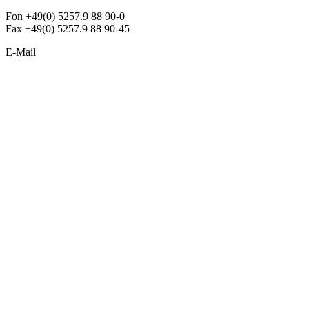
Fon +49(0) 5257.9 88 90-0
Fax +49(0) 5257.9 88 90-45
E-Mail
info@argon-lighting.de
Unsere LED Produkte
Pendelleuchten
Sonderleuchten
Einbauleuchten
Aufbauleuchten
Opalglasleuchten
Downlights
Industrieleuchten
Stehleuchten
SimpLED Leuchten
Zubehör
ALLGEMEIN
Der neue Katalog 2024/2025 ist da !
Econex Broschüre 2024
Expresspreisliste
Unternehmen