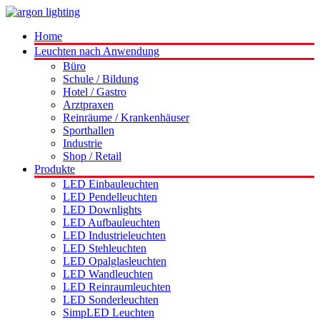
Home
Leuchten nach Anwendung
Büro
Schule / Bildung
Hotel / Gastro
Arztpraxen
Reinräume / Krankenhäuser
Sporthallen
Industrie
Shop / Retail
Produkte
LED Einbauleuchten
LED Pendelleuchten
LED Downlights
LED Aufbauleuchten
LED Industrieleuchten
LED Stehleuchten
LED Opalglasleuchten
LED Wandleuchten
LED Reinraumleuchten
LED Sonderleuchten
SimpLED Leuchten