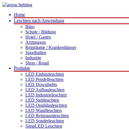
Home
Leuchten nach Anwendung
Büro
Schule / Bildung
Hotel / Gastro
Arztpraxen
Reinräume / Krankenhäuser
Sporthallen
Industrie
Shop / Retail
Produkte
LED Einbauleuchten
LED Pendelleuchten
LED Downlights
LED Aufbauleuchten
LED Industrieleuchten
LED Stehleuchten
LED Opalglasleuchten
LED Wandleuchten
LED Reinraumleuchten
LED Sonderleuchten
SimpLED Leuchten