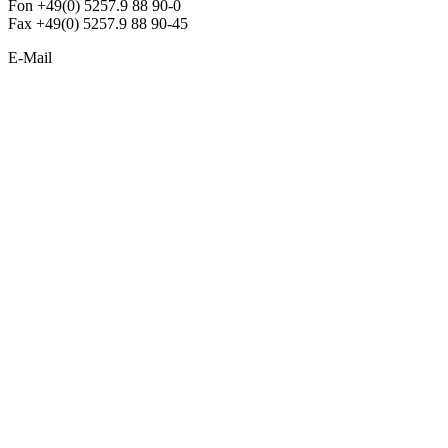
Fon +49(0) 5257.9 88 90-0
Fax +49(0) 5257.9 88 90-45
E-Mail
info@argon-lighting.de
Unsere LED Produkte
Pendelleuchten
Sonderleuchten
Einbauleuchten
Aufbauleuchten
Opalglasleuchten
Downlights
Industrieleuchten
Stehleuchten
SimpLED Leuchten
Zubehör
ALLGEMEIN
Der neue Katalog 2024/2025 ist da !
Econex Broschüre 2024
Expresspreisliste
Unternehmen
Sonderleuchten