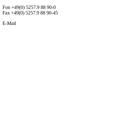
Fon +49(0) 5257.9 88 90-0
Fax +49(0) 5257.9 88 90-45
E-Mail
info@argon-lighting.de
Unsere LED Produkte
Pendelleuchten
Sonderleuchten
Einbauleuchten
Aufbauleuchten
Opalglasleuchten
Downlights
Industrieleuchten
Stehleuchten
SimpLED Leuchten
Zubehör
ALLGEMEIN
Der neue Katalog 2024/2025 ist da !
Econex Broschüre 2024
Expresspreisliste
Unternehmen