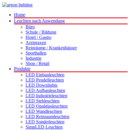
Home
Leuchten nach Anwendung
Büro
Schule / Bildung
Hotel / Gastro
Arztpraxen
Reinräume / Krankenhäuser
Sporthallen
Industrie
Shop / Retail
Produkte
LED Einbauleuchten
LED Pendelleuchten
LED Downlights
LED Aufbauleuchten
LED Industrieleuchten
LED Stehleuchten
LED Opalglasleuchten
LED Wandleuchten
LED Reinraumleuchten
LED Sonderleuchten
SimpLED Leuchten