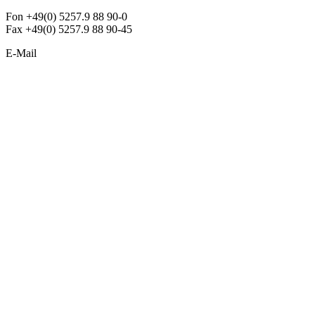
Fon +49(0) 5257.9 88 90-0
Fax +49(0) 5257.9 88 90-45
E-Mail
info@argon-lighting.de
Unsere LED Produkte
Pendelleuchten
Sonderleuchten
Einbauleuchten
Aufbauleuchten
Opalglasleuchten
Downlights
Industrieleuchten
Stehleuchten
SimpLED Leuchten
Zubehör
ALLGEMEIN
Der neue Katalog 2024/2025 ist da !
Econex Broschüre 2024
Expresspreisliste
Unternehmen