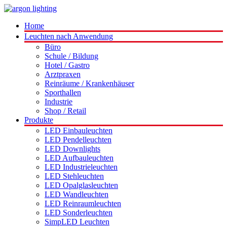
Home
Leuchten nach Anwendung
Büro
Schule / Bildung
Hotel / Gastro
Arztpraxen
Reinräume / Krankenhäuser
Sporthallen
Industrie
Shop / Retail
Produkte
LED Einbauleuchten
LED Pendelleuchten
LED Downlights
LED Aufbauleuchten
LED Industrieleuchten
LED Stehleuchten
LED Opalglasleuchten
LED Wandleuchten
LED Reinraumleuchten
LED Sonderleuchten
SimpLED Leuchten