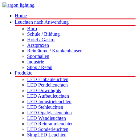
Home
Leuchten nach Anwendung
Büro
Schule / Bildung
Hotel / Gastro
Arztpraxen
Reinräume / Krankenhäuser
Sporthallen
Industrie
Shop / Retail
Produkte
LED Einbauleuchten
LED Pendelleuchten
LED Downlights
LED Aufbauleuchten
LED Industrieleuchten
LED Stehleuchten
LED Opalglasleuchten
LED Wandleuchten
LED Reinraumleuchten
LED Sonderleuchten
SimpLED Leuchten