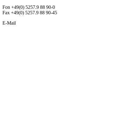
Fon +49(0) 5257.9 88 90-0
Fax +49(0) 5257.9 88 90-45
E-Mail
info@argon-lighting.de
Unsere LED Produkte
Pendelleuchten
Sonderleuchten
Einbauleuchten
Aufbauleuchten
Opalglasleuchten
Downlights
Industrieleuchten
Stehleuchten
SimpLED Leuchten
Zubehör
ALLGEMEIN
Der neue Katalog 2024/2025 ist da !
Econex Broschüre 2024
Expresspreisliste
Unternehmen