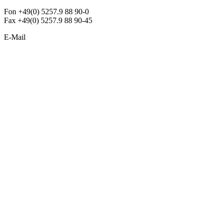
Fon +49(0) 5257.9 88 90-0
Fax +49(0) 5257.9 88 90-45
E-Mail
info@argon-lighting.de
Unsere LED Produkte
Pendelleuchten
Sonderleuchten
Einbauleuchten
Aufbauleuchten
Opalglasleuchten
Downlights
Industrieleuchten
Stehleuchten
SimpLED Leuchten
Zubehör
ALLGEMEIN
Der neue Katalog 2024/2025 ist da !
Econex Broschüre 2024
Expresspreisliste
Unternehmen