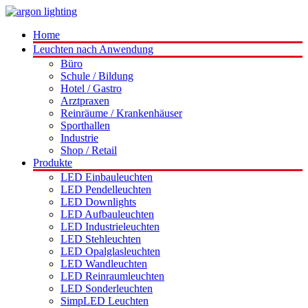
Home
Leuchten nach Anwendung
Büro
Schule / Bildung
Hotel / Gastro
Arztpraxen
Reinräume / Krankenhäuser
Sporthallen
Industrie
Shop / Retail
Produkte
LED Einbauleuchten
LED Pendelleuchten
LED Downlights
LED Aufbauleuchten
LED Industrieleuchten
LED Stehleuchten
LED Opalglasleuchten
LED Wandleuchten
LED Reinraumleuchten
LED Sonderleuchten
SimpLED Leuchten