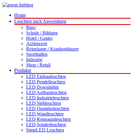
Home
Leuchten nach Anwendung
Büro
Schule / Bildung
Hotel / Gastro
Arztpraxen
Reinräume / Krankenhäuser
Sporthallen
Industrie
Shop / Retail
Produkte
LED Einbauleuchten
LED Pendelleuchten
LED Downlights
LED Aufbauleuchten
LED Industrieleuchten
LED Stehleuchten
LED Opalglasleuchten
LED Wandleuchten
LED Reinraumleuchten
LED Sonderleuchten
SimpLED Leuchten