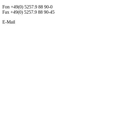
Fon +49(0) 5257.9 88 90-0
Fax +49(0) 5257.9 88 90-45
E-Mail
info@argon-lighting.de
Unsere LED Produkte
Pendelleuchten
Sonderleuchten
Einbauleuchten
Aufbauleuchten
Opalglasleuchten
Downlights
Industrieleuchten
Stehleuchten
SimpLED Leuchten
Zubehör
ALLGEMEIN
Der neue Katalog 2024/2025 ist da !
Econex Broschüre 2024
Expresspreisliste
Unternehmen