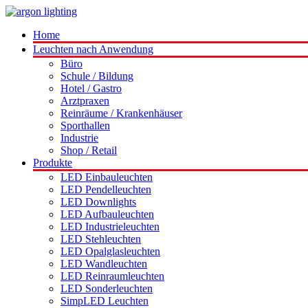
Home
Leuchten nach Anwendung
Büro
Schule / Bildung
Hotel / Gastro
Arztpraxen
Reinräume / Krankenhäuser
Sporthallen
Industrie
Shop / Retail
Produkte
LED Einbauleuchten
LED Pendelleuchten
LED Downlights
LED Aufbauleuchten
LED Industrieleuchten
LED Stehleuchten
LED Opalglasleuchten
LED Wandleuchten
LED Reinraumleuchten
LED Sonderleuchten
SimpLED Leuchten