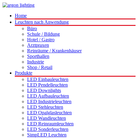
Home
Leuchten nach Anwendung
Büro
Schule / Bildung
Hotel / Gastro
Arztpraxen
Reinräume / Krankenhäuser
Sporthallen
Industrie
Shop / Retail
Produkte
LED Einbauleuchten
LED Pendelleuchten
LED Downlights
LED Aufbauleuchten
LED Industrieleuchten
LED Stehleuchten
LED Opalglasleuchten
LED Wandleuchten
LED Reinraumleuchten
LED Sonderleuchten
SimpLED Leuchten