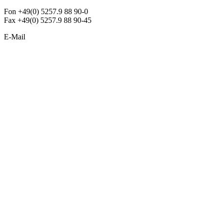
Fon +49(0) 5257.9 88 90-0
Fax +49(0) 5257.9 88 90-45
E-Mail
info@argon-lighting.de
Unsere LED Produkte
Pendelleuchten
Sonderleuchten
Einbauleuchten
Aufbauleuchten
Opalglasleuchten
Downlights
Industrieleuchten
Stehleuchten
SimpLED Leuchten
Zubehör
ALLGEMEIN
Der neue Katalog 2024/2025 ist da !
Econex Broschüre 2024
Expresspreisliste
Unternehmen