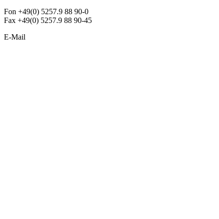
Fon +49(0) 5257.9 88 90-0
Fax +49(0) 5257.9 88 90-45
E-Mail
info@argon-lighting.de
Unsere LED Produkte
Pendelleuchten
Sonderleuchten
Einbauleuchten
Aufbauleuchten
Opalglasleuchten
Downlights
Industrieleuchten
Stehleuchten
SimpLED Leuchten
Zubehör
ALLGEMEIN
Der neue Katalog 2024/2025 ist da !
Econex Broschüre 2024
Expresspreisliste
Unternehmen