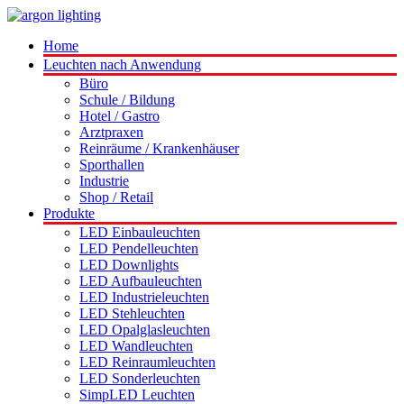
Home
Leuchten nach Anwendung
Büro
Schule / Bildung
Hotel / Gastro
Arztpraxen
Reinräume / Krankenhäuser
Sporthallen
Industrie
Shop / Retail
Produkte
LED Einbauleuchten
LED Pendelleuchten
LED Downlights
LED Aufbauleuchten
LED Industrieleuchten
LED Stehleuchten
LED Opalglasleuchten
LED Wandleuchten
LED Reinraumleuchten
LED Sonderleuchten
SimpLED Leuchten