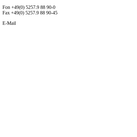
Fon +49(0) 5257.9 88 90-0
Fax +49(0) 5257.9 88 90-45
E-Mail
info@argon-lighting.de
Unsere LED Produkte
Pendelleuchten
Sonderleuchten
Einbauleuchten
Aufbauleuchten
Opalglasleuchten
Downlights
Industrieleuchten
Stehleuchten
SimpLED Leuchten
Zubehör
ALLGEMEIN
Der neue Katalog 2024/2025 ist da !
Econex Broschüre 2024
Expresspreisliste
Unternehmen