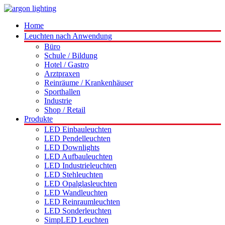
Home
Leuchten nach Anwendung
Büro
Schule / Bildung
Hotel / Gastro
Arztpraxen
Reinräume / Krankenhäuser
Sporthallen
Industrie
Shop / Retail
Produkte
LED Einbauleuchten
LED Pendelleuchten
LED Downlights
LED Aufbauleuchten
LED Industrieleuchten
LED Stehleuchten
LED Opalglasleuchten
LED Wandleuchten
LED Reinraumleuchten
LED Sonderleuchten
SimpLED Leuchten