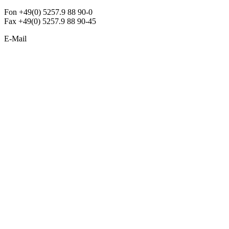
Fon +49(0) 5257.9 88 90-0
Fax +49(0) 5257.9 88 90-45
E-Mail
info@argon-lighting.de
Unsere LED Produkte
Pendelleuchten
Sonderleuchten
Einbauleuchten
Aufbauleuchten
Opalglasleuchten
Downlights
Industrieleuchten
Stehleuchten
SimpLED Leuchten
Zubehör
ALLGEMEIN
Der neue Katalog 2024/2025 ist da !
Econex Broschüre 2024
Expresspreisliste
Unternehmen