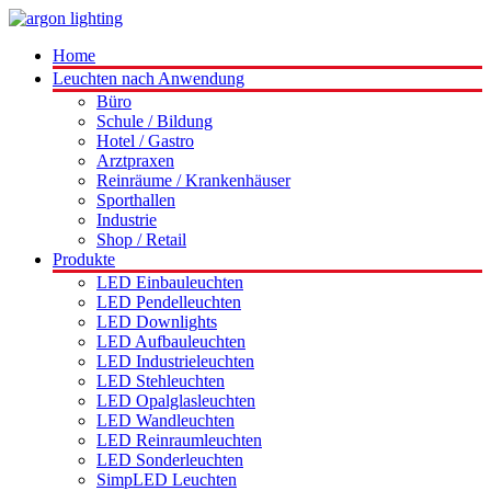
Home
Leuchten nach Anwendung
Büro
Schule / Bildung
Hotel / Gastro
Arztpraxen
Reinräume / Krankenhäuser
Sporthallen
Industrie
Shop / Retail
Produkte
LED Einbauleuchten
LED Pendelleuchten
LED Downlights
LED Aufbauleuchten
LED Industrieleuchten
LED Stehleuchten
LED Opalglasleuchten
LED Wandleuchten
LED Reinraumleuchten
LED Sonderleuchten
SimpLED Leuchten