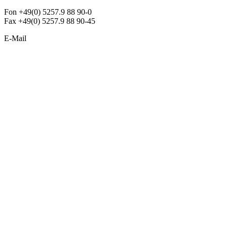
Fon +49(0) 5257.9 88 90-0
Fax +49(0) 5257.9 88 90-45
E-Mail
info@argon-lighting.de
Unsere LED Produkte
Pendelleuchten
Sonderleuchten
Einbauleuchten
Aufbauleuchten
Opalglasleuchten
Downlights
Industrieleuchten
Stehleuchten
SimpLED Leuchten
Zubehör
ALLGEMEIN
Der neue Katalog 2024/2025 ist da !
Econex Broschüre 2024
Expresspreisliste
Unternehmen