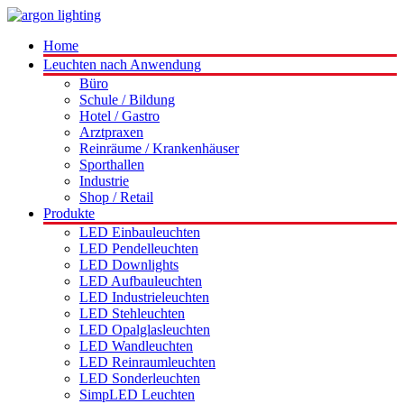
Home
Leuchten nach Anwendung
Büro
Schule / Bildung
Hotel / Gastro
Arztpraxen
Reinräume / Krankenhäuser
Sporthallen
Industrie
Shop / Retail
Produkte
LED Einbauleuchten
LED Pendelleuchten
LED Downlights
LED Aufbauleuchten
LED Industrieleuchten
LED Stehleuchten
LED Opalglasleuchten
LED Wandleuchten
LED Reinraumleuchten
LED Sonderleuchten
SimpLED Leuchten