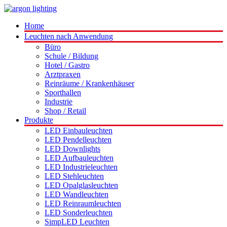
Home
Leuchten nach Anwendung
Büro
Schule / Bildung
Hotel / Gastro
Arztpraxen
Reinräume / Krankenhäuser
Sporthallen
Industrie
Shop / Retail
Produkte
LED Einbauleuchten
LED Pendelleuchten
LED Downlights
LED Aufbauleuchten
LED Industrieleuchten
LED Stehleuchten
LED Opalglasleuchten
LED Wandleuchten
LED Reinraumleuchten
LED Sonderleuchten
SimpLED Leuchten