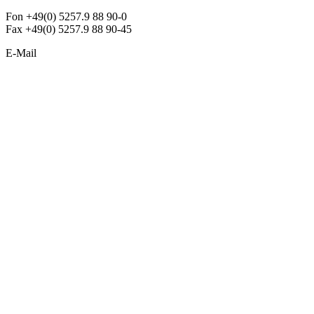
Fon +49(0) 5257.9 88 90-0
Fax +49(0) 5257.9 88 90-45
E-Mail
info@argon-lighting.de
Unsere LED Produkte
Pendelleuchten
Sonderleuchten
Einbauleuchten
Aufbauleuchten
Opalglasleuchten
Downlights
Industrieleuchten
Stehleuchten
SimpLED Leuchten
Zubehör
ALLGEMEIN
Der neue Katalog 2024/2025 ist da !
Econex Broschüre 2024
Expresspreisliste
Unternehmen