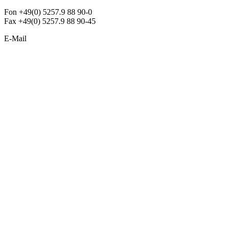
Fon +49(0) 5257.9 88 90-0
Fax +49(0) 5257.9 88 90-45
E-Mail
info@argon-lighting.de
Unsere LED Produkte
Pendelleuchten
Sonderleuchten
Einbauleuchten
Aufbauleuchten
Opalglasleuchten
Downlights
Industrieleuchten
Stehleuchten
SimpLED Leuchten
Zubehör
ALLGEMEIN
Der neue Katalog 2024/2025 ist da !
Econex Broschüre 2024
Expresspreisliste
Unternehmen