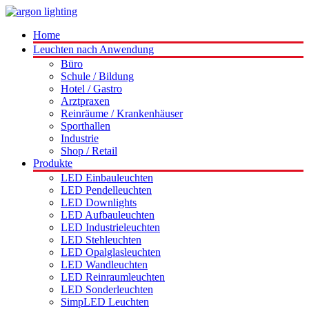
Home
Leuchten nach Anwendung
Büro
Schule / Bildung
Hotel / Gastro
Arztpraxen
Reinräume / Krankenhäuser
Sporthallen
Industrie
Shop / Retail
Produkte
LED Einbauleuchten
LED Pendelleuchten
LED Downlights
LED Aufbauleuchten
LED Industrieleuchten
LED Stehleuchten
LED Opalglasleuchten
LED Wandleuchten
LED Reinraumleuchten
LED Sonderleuchten
SimpLED Leuchten