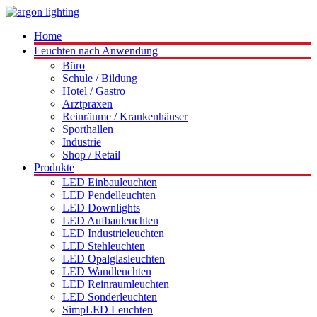
Home
Leuchten nach Anwendung
Büro
Schule / Bildung
Hotel / Gastro
Arztpraxen
Reinräume / Krankenhäuser
Sporthallen
Industrie
Shop / Retail
Produkte
LED Einbauleuchten
LED Pendelleuchten
LED Downlights
LED Aufbauleuchten
LED Industrieleuchten
LED Stehleuchten
LED Opalglasleuchten
LED Wandleuchten
LED Reinraumleuchten
LED Sonderleuchten
SimpLED Leuchten