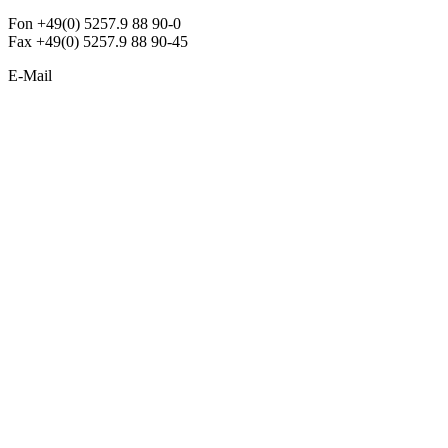
Fon +49(0) 5257.9 88 90-0
Fax +49(0) 5257.9 88 90-45
E-Mail
info@argon-lighting.de
Unsere LED Produkte
Pendelleuchten
Sonderleuchten
Einbauleuchten
Aufbauleuchten
Opalglasleuchten
Downlights
Industrieleuchten
Stehleuchten
SimpLED Leuchten
Zubehör
ALLGEMEIN
Der neue Katalog 2024/2025 ist da !
Econex Broschüre 2024
Expresspreisliste
Unternehmen